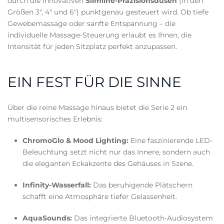
durch die innovativen
Slimline-Präzisionsdüsen
(in den
Größen 3", 4" und 6") punktgenau gesteuert wird. Ob tiefe
Gewebemassage oder sanfte Entspannung – die
individuelle Massage-Steuerung erlaubt es Ihnen, die
Intensität für jeden Sitzplatz perfekt anzupassen.
EIN FEST FÜR DIE SINNE
Über die reine Massage hinaus bietet die Serie 2 ein
multisensorisches Erlebnis:
ChromoGlo & Mood Lighting:
Eine faszinierende LED-
Beleuchtung setzt nicht nur das Innere, sondern auch
die eleganten Eckakzente des Gehäuses in Szene.
Infinity-Wasserfall:
Das beruhigende Plätschern
schafft eine Atmosphäre tiefer Gelassenheit.
AquaSounds:
Das integrierte Bluetooth-Audiosystem