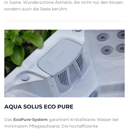
in Szene. Wunderschöne Ästhetik, die nicht nur den Körper,
sondern auch die Seele berührt.
AQUA SOLUS ECO PURE
Das
EcoPure-System
garantiert kristallklares Wasser bei
minimalem Pflegeaufwand. Die hocheffiziente