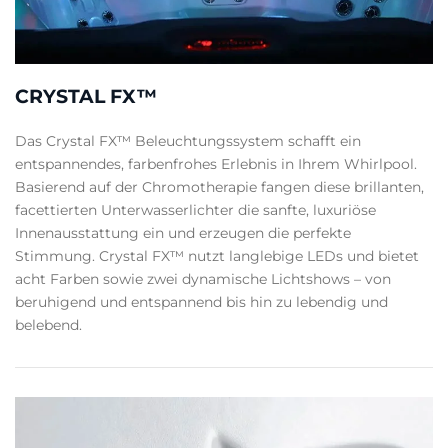
CRYSTAL FX™
Das Crystal FX™ Beleuchtungssystem schafft ein
entspannendes, farbenfrohes Erlebnis in Ihrem Whirlpool.
Basierend auf der Chromotherapie fangen diese brillanten,
facettierten Unterwasserlichter die sanfte, luxuriöse
Innenausstattung ein und erzeugen die perfekte
Stimmung. Crystal FX™ nutzt langlebige LEDs und bietet
acht Farben sowie zwei dynamische Lichtshows – von
beruhigend und entspannend bis hin zu lebendig und
belebend.