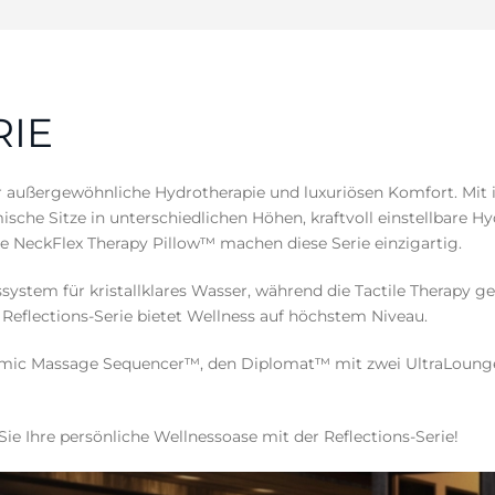
RIE
r außergewöhnliche Hydrotherapie und luxuriösen Komfort. Mit 
che Sitze in unterschiedlichen Höhen, kraftvoll einstellbare H
 NeckFlex Therapy Pillow™ machen diese Serie einzigartig.
ystem für kristallklares Wasser, während die Tactile Therapy g
 Reflections-Serie bietet Wellness auf höchstem Niveau.
mic Massage Sequencer™, den Diplomat™ mit zwei UltraLounge™
Sie Ihre persönliche Wellnessoase mit der Reflections-Serie!