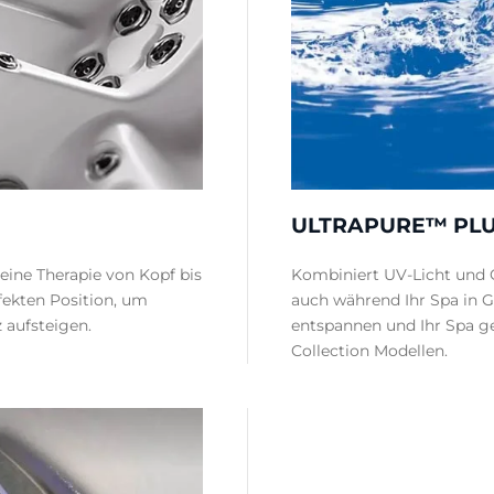
ULTRAPURE™ PL
eine Therapie von Kopf bis
Kombiniert UV-Licht und O
rfekten Position, um
auch während Ihr Spa in G
z aufsteigen.
entspannen und Ihr Spa g
Collection Modellen.