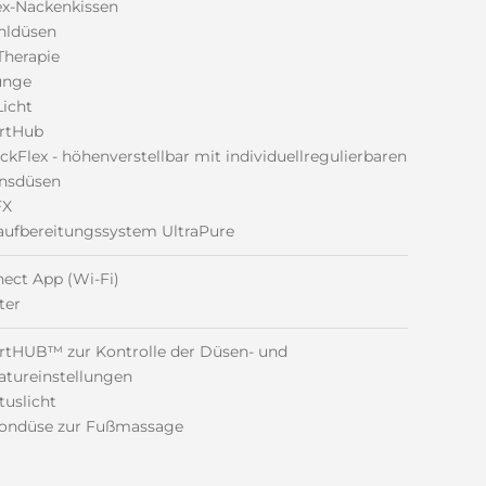
ex-Nackenkissen
hldüsen
 Therapie
unge
Licht
rtHub
kFlex - höhenverstellbar mit individuellregulierbaren
onsdüsen
FX
ufbereitungssystem UltraPure
ect App (Wi-Fi)
ter
rtHUB™ zur Kontrolle der Düsen- und
tureinstellungen
tuslicht
oondüse zur Fußmassage