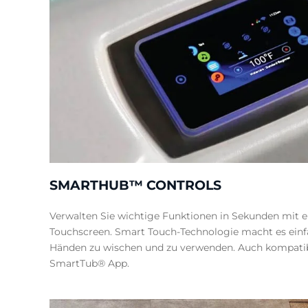
SMARTHUB™ CONTROLS
Verwalten Sie wichtige Funktionen in Sekunden mit 
Touchscreen. Smart Touch-Technologie macht es einf
Händen zu wischen und zu verwenden. Auch kompatib
SmartTub® App.