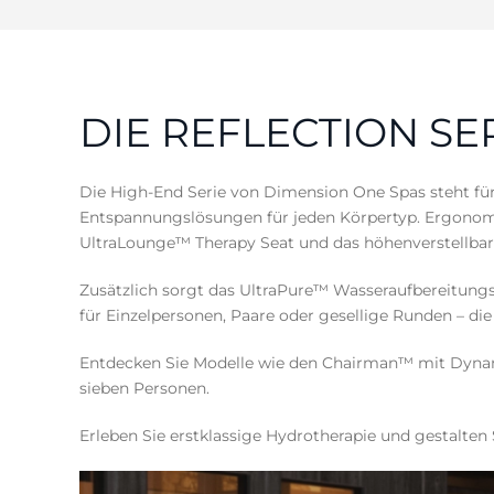
DIE REFLECTION SE
Die High-End Serie von Dimension One Spas steht fü
Entspannungslösungen für jeden Körpertyp. Ergonomis
UltraLounge™ Therapy Seat und das höhenverstellbare
Zusätzlich sorgt das UltraPure™ Wasseraufbereitungss
für Einzelpersonen, Paare oder gesellige Runden – die
Entdecken Sie Modelle wie den Chairman™ mit Dyna
sieben Personen.
Erleben Sie erstklassige Hydrotherapie und gestalten 