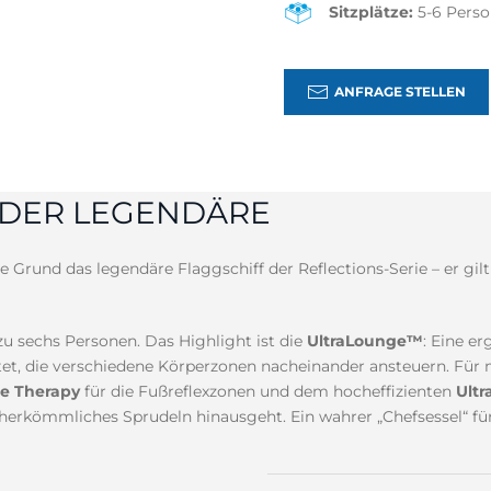
Sitzplätze:
5-6 Pers
ANFRAGE STELLEN
 DER LEGENDÄRE
Grund das legendäre Flaggschiff der Reflections-Serie – er gilt 
 zu sechs Personen. Das Highlight ist die
UltraLounge™
: Eine e
, die verschiedene Körperzonen nacheinander ansteuern. Für m
le Therapy
für die Fußreflexzonen und dem hocheffizienten
Ultr
 herkömmliches Sprudeln hinausgeht. Ein wahrer „Chefsessel“ für